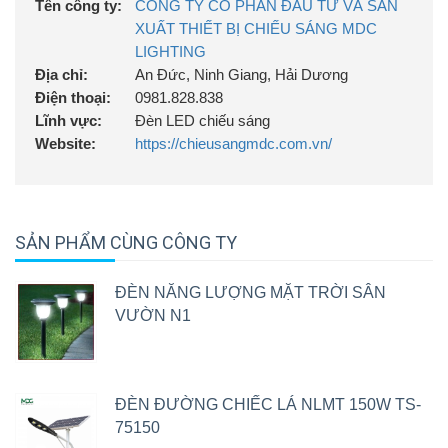
Tên công ty:
CÔNG TY CỔ PHẦN ĐẦU TƯ VÀ SẢN
XUẤT THIẾT BỊ CHIẾU SÁNG MDC
LIGHTING
Địa chỉ:
An Đức, Ninh Giang, Hải Dương
Điện thoại:
0981.828.838
Lĩnh vực:
Đèn LED chiếu sáng
Website:
https://chieusangmdc.com.vn/
SẢN PHẨM CÙNG CÔNG TY
ĐÈN NĂNG LƯỢNG MẶT TRỜI SÂN
VƯỜN N1
ĐÈN ĐƯỜNG CHIẾC LÁ NLMT 150W TS-
75150