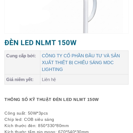
ĐÈN LED NLMT 150W
Cung cấp bởi:
CÔNG TY CỔ PHẦN ĐẦU TƯ VÀ SẢN
XUẤT THIẾT BỊ CHIẾU SÁNG MDC
LIGHTING
Giá niêm yết:
Liên hệ
THÔNG SỐ KỸ THUẬT ĐÈN LED NLMT 150W
Công suất: 50W*3pcs
Chíp led: COB siêu sáng
Kích thước đèn: 850*330*80mm
Kích thước tấm pin mono: 670*540*30mm