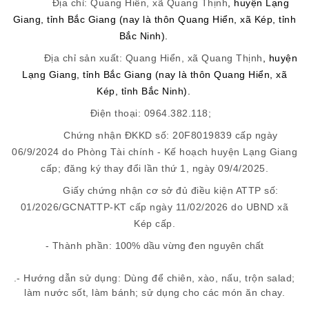
Địa chỉ:
Quang Hiển
,
xã Quang Thịnh
, huyện L
ạng
Giang
,
tỉnh
Bắc Giang
(nay là thôn Quang Hiển, xã Kép, tỉnh
Bắc Ninh)
.
Địa chỉ sản xuất:
Quang Hiển
,
xã Quang Thịnh
, huyện
L
ạng Giang
,
tỉnh
Bắc Giang
(nay là thôn Quang Hiển, xã
Kép, tỉnh Bắc Ninh)
.
Điện thoại:
0964.382.118;
Chứng nhận ĐKKD
số:
20F8019839
cấp ngày
06/9/2024 do Phòng Tài chính - Kế hoạch huyện Lạng Giang
cấp; đăng ký thay đổi lần thứ 1, ngày 09/4/2025.
Giấy chứng nhận cơ sở đủ điều kiện ATTP số:
01
/202
6
/
GCNATTP-KT
cấp ngày
11
/
02
/202
6
do
UBND xã
Kép
cấp.
- Thành phần:
100% dầu vừng đen nguyên chất
.
- Hướng dẫn sử dụng: Dùng để chiên, xào, nấu, trộn salad;
làm nước sốt, làm bánh; sử dụng cho các món ăn chay.