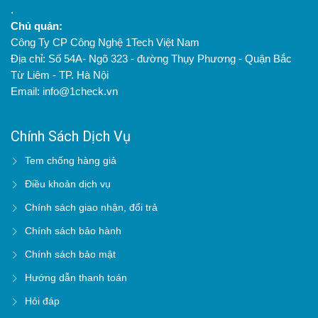
99.3g
.
Chủ quản:
Natri:
Công Ty CP Công Nghệ 1Tech Việt Nam
5.33mg
Địa chỉ: Số 54A- Ngõ 323 - đường Thụy Phương - Quận Bắc
- TCBCL: 02/thanvangiai/2026
Từ Liêm - TP. Hà Nội
Omega 6:
Email: info@1check.vn
-
TCCS
41.38g
02:2026/dauvungdenducduy
“
Từng giọt dầu vừng
Chính Sách Dịch Vụ
Sản phẩm của Hộ kinh doanh
đen thơm nồng, giàu
dầu thực vật Đức Duy
dưỡng chất, không
Tem chống hàng giả
chỉ làm dậy hương
Điều khoản dịch vụ
Đ/c: Thôn Quang Hiển
,
xã
món ăn mà còn gợi
Kép
,
tỉnh
Bắc
Ninh
.
nhớ vị bếp xưa trong
Chính sách giao nhận, đổi trả
mỗi bữa cơm gia
Chính sách bảo hành
đình
”.
Điện thoại:
0964.382.118
;
Chính sách bảo mật
- Ngày sản xuất: xem
Hướng dẫn thanh toán
trên bao bì
Thông tin cảnh báo: Không sử
dụng sản phẩm khi quá hạn.
Hỏi đáp
Sản phẩm nguyên chất có thể
- Hạn sử dụng: 12