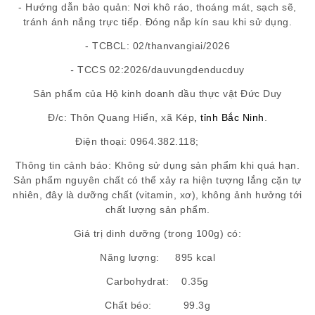
- Hướng dẫn bảo quản: Nơi khô ráo, thoáng mát, sạch sẽ,
tránh ánh nắng trực tiếp. Đóng nắp kín sau khi sử dụng.
- TCBCL: 02/thanvangiai/2026
-
TCCS 02:2026/dauvungdenducduy
Sản phẩm của Hộ kinh doanh dầu thực vật Đức Duy
Đ/c: Thôn Quang Hiển
,
xã Kép
,
tỉnh
Bắc
Ninh
.
Điện thoại:
0964.382.118
;
Thông tin cảnh báo: Không sử dụng sản phẩm khi quá hạn.
Sản phẩm nguyên chất có thể xảy ra hiện tượng lắng cặn tự
nhiên, đây là dưỡng chất (vitamin, xơ), không ảnh hưởng tới
chất lượng sản phẩm.
Giá trị dinh dưỡng (trong 100g) có:
Năng lượng: 895 kcal
Carbohydrat: 0.35g
Chất béo: 99.3g