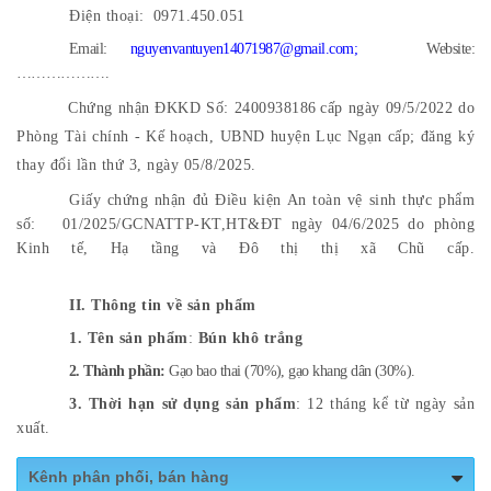
Điện thoại:
0971.450.051
Email:
nguyenvantuyen14071987@gmail.com
;
Website:
……………….
Chứng nhận ĐKKD Số: 2400938186
cấp ngày 09/5/2022 do
Phòng Tài chính - Kế hoạch, UBND huyện Lục Ngạn cấp; đăng ký
thay đổi lần thứ 3, ngày 05/8/2025.
Giấy chứng nhận đủ Điều kiện An toàn vệ sinh thực phẩm
số: 01/2025/GCNATTP-KT,HT&ĐT ngày 04/6/2025 do phòng
Kinh tế, Hạ tầng và Đô thị thị xã Chũ cấp.
II. Thông tin về sản phẩm
1. Tên sản phẩm
:
Bún khô trắng
2. Thành phần:
Gạo bao thai (70%), gạo khang dân (30%)
.
3. Thời hạn sử dụng sản phẩm
: 12 tháng kể từ ngày sản
xuất.
Kênh phân phối, bán hàng