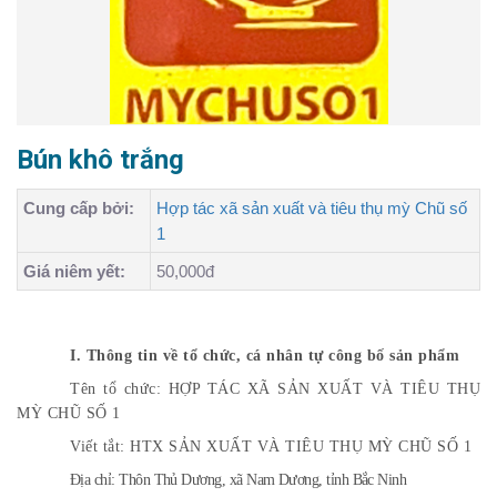
Bún khô trắng
Cung cấp bởi:
Hợp tác xã sản xuất và tiêu thụ mỳ Chũ số
1
Giá niêm yết:
50,000đ
I. Thông tin về tổ chức, cá nhân tự công bố sản phẩm
Tên tổ chức: HỢP TÁC XÃ SẢN XUẤT VÀ TIÊU THỤ
MỲ CHŨ SỐ 1
Viết tắt: HTX SẢN XUẤT VÀ TIÊU THỤ MỲ CHŨ SỐ 1
Địa chỉ: Thôn Thủ Dương, xã Nam Dương, tỉnh Bắc Ninh