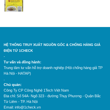
yêu cầu, phân loại theo quy cách đóng gói.
8. Đóng gói:
Sản phẩm được đóng gói trong bao bì
bảo đảm vệ sinh an toàn thực phẩm.
9. Bảo quản:
Bảo quản nơi khô ráo, thoáng mát, tránh
ánh nắng trực tiếp và nguồn gây ô nhiễm.
10. Xuất bán:
Sản phẩm được kiểm tra lần cuối trước
khi xuất bán và phân phối đến khách hàng.
HỆ THỐNG TRUY XUẤT NGUỒN GỐC & CHỐNG HÀNG GIẢ
ĐIỆN TỬ 1CHECK
-
Tư vấn và đồng hành:
Trung tâm tư vấn hỗ trợ doanh nghiệp (Hội chống hàng giả TP
Hà Nội - HATAP)
.
Chủ quản:
Công Ty CP Công Nghệ 1Tech Việt Nam
Địa chỉ: Số 54A- Ngõ 323 - đường Thụy Phương - Quận Bắc
Từ Liêm - TP. Hà Nội
Email: info@1check.vn