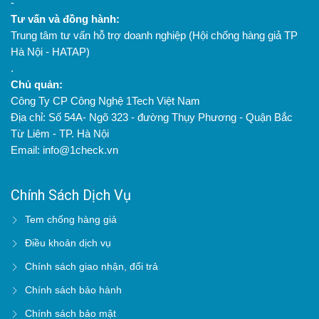
-
Tư vấn và đồng hành:
5
Bacilus cereus
CFU/g
≤
Trung tâm tư vấn hỗ trợ doanh nghiệp (Hội chống hàng giả TP
1
9,5.10
Hà Nội - HATAP)
6
Closridium
CFU/g
KPH
.
perfringens
Chủ quản:
Công Ty CP Công Nghệ 1Tech Việt Nam
4.3. Hàm l
ượng kim loại nặng
Địa chỉ: Số 54A- Ngõ 323 - đường Thụy Phương - Quận Bắc
Từ Liêm - TP. Hà Nội
Tên chỉ
Đơn
Mức công
Quy
TT
tiêu
vị
bố
định
Email: info@1check.vn
1
Chì (Pb)
mg/kg
KPH
Chính Sách Dịch Vụ
2
Cadmi (Cd)
mg/kg
≤
0.1
Tem chống hàng giả
4.4. Các chỉ tiêu độc tố vi nấm
Điều khoản dịch vụ
Đơn
Mức công
Quy
TT
Tên chỉ tiêu
Chính sách giao nhận, đổi trả
vị
bố
định
Chính sách bảo hành
Tổng Aflatoxin
mg/kg
KPH
Chính sách bảo mật
1