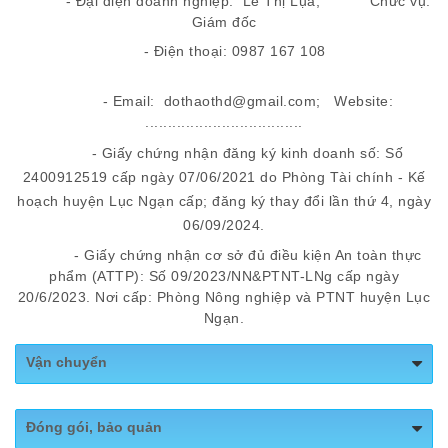
- Đại diện doanh nghiệp: Lê Thị Lụa, Chức vụ:
Giám đốc
- Điện thoại: 0987 167 108
- Email: dothaothd@gmail.com; Website:
...................................
- Giấy chứng nhận đăng ký kinh doanh số: Số
2400912519 cấp ngày 07/06/2021 do Phòng Tài chính - Kế
hoạch huyện Lục Ngạn cấp; đăng ký thay đổi lần thứ 4, ngày
06/09/2024.
- Giấy chứng nhận cơ sở đủ điều kiện An toàn thực
phẩm (ATTP): Số 09/2023/NN&PTNT-LNg cấp ngày
20/6/2023. Nơi cấp: Phòng Nông nghiệp và PTNT huyện Lục
Ngạn.
Vận chuyển
Vận chuyển
: Phương tiện vận chuyển phải khô,
Đóng gói, bảo quản
sạch, không có mùi lạ và không ảnh hưởng đến chất