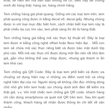
khác sẽ hiện lên mà ban đầu không hề có, điều này để chứng
minh đó hàng thật, hàng xịn, hàng chính hãng.
Tem chống hàng giả phát quang: Giống với các loại tem trên, tem
phát quang cũng được in bằng decal vỡ, decal giấy. Nhưng chúng
được in với loại mực đặc biệt hơn, cách nhận biết loại tem này là
phải chiếu tia cực tím vào, tem phát sáng thì đó là hàng thật.
Tem chống hàng giả bằng mã xác thực kỹ thuật số: Đây là loại
tem được in bằng công nghệ offset hoặc flexo hiện đại… Mỗi con
tem sẽ chứa mã xác thực riêng biệt và được bảo mật dưới lớp
phủ cào. Mỗi mã xác thực chỉ được dùng một lần nên rất khó làm
giả, gần như không thể sao chép được, nhưng giá thành in ấn
tem khá cao.
Tem chống giả QR Code: Đây là loại tem phổ biến và được ưa
chuộng sử dụng hiện nay vì những ưu điểm vượt trội và công
nghệ hiện đại của nó. Người dùng sẽ không cần đọc những dòng
chữ nhỏ ghi trên tem hoặc soi chúng dưới ánh đèn để kiểm tra
thật giả, v.v. Với một chiếc tem chống giả QR code, khách hàng
chỉ cần dùng smartphone và quét mã QR trên tem. Sau khi quét
thành công, khách hàng sẽ nhận được thông tin chi tiết về sản
phẩm.