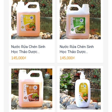
Nước Rửa Chén Sinh
Nước Rửa Chén Sinh
Học Thảo Dược
Học Thảo Dược
BioClean X2, Hương
BioClean X2, Hương Sả,
145,000₫
145,000₫
Tràm, Can 2 Lít
Can 2 Lít