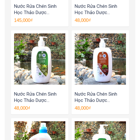
Nước Rửa Chén Sinh
Nước Rửa Chén Sinh
Học Thảo Dược
Học Thảo Dược
BioClean X2, Hương Cà
BioClean X2, Hương
145,000₫
48,000₫
Phê, Can 2 Lít
Tràm, Chai 500ml
Nước Rửa Chén Sinh
Nước Rửa Chén Sinh
Học Thảo Dược
Học Thảo Dược
BioClean X2, Hương Sả,
BioClean X2, Hương Cà
48,000₫
48,000₫
Chai 500ml
Phê, Chai 500ml