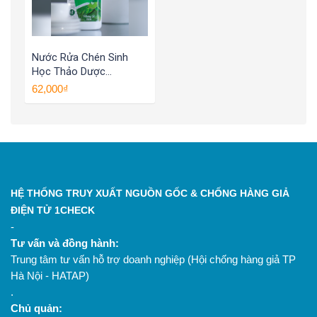
Nước Rửa Chén Sinh
Học Thảo Dược
BioClean X2, Hương Sả,
62,000₫
Chai 750ml
HỆ THỐNG TRUY XUẤT NGUỒN GỐC & CHỐNG HÀNG GIẢ
ĐIỆN TỬ 1CHECK
-
Tư vấn và đồng hành:
Trung tâm tư vấn hỗ trợ doanh nghiệp (Hội chống hàng giả TP
Hà Nội - HATAP)
.
Chủ quản: