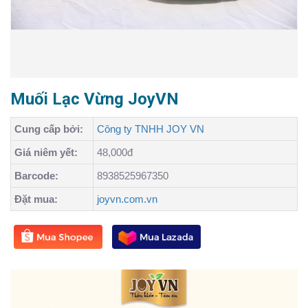
Muối Lạc Vừng JoyVN
Cung cấp bởi:
Công ty TNHH JOY VN
Giá niêm yết:
48,000đ
Barcode:
8938525967350
Đặt mua:
joyvn.com.vn