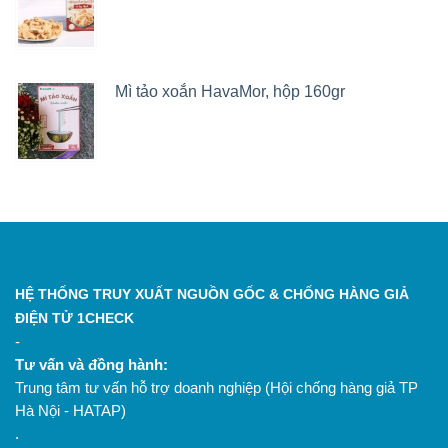
Chứng nhận Cơ sở sản xuất đủ điều kiện VSATTP
Mì tảo xoắn HavaMor, hộp 160gr
HỆ THỐNG TRUY XUẤT NGUỒN GỐC & CHỐNG HÀNG GIẢ
ĐIỆN TỬ 1CHECK
-
Tư vấn và đồng hành:
Trung tâm tư vấn hỗ trợ doanh nghiệp (Hội chống hàng giả TP
Hà Nội - HATAP)
.