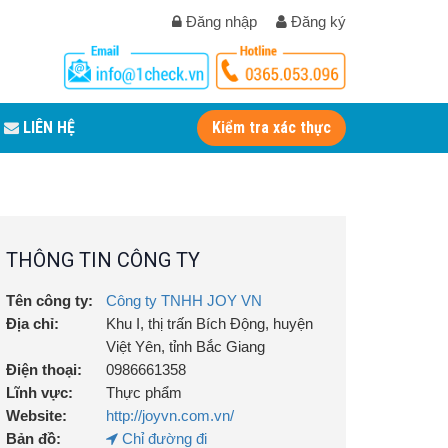
Đăng nhập
Đăng ký
LIÊN HỆ
Kiểm tra xác thực
THÔNG TIN CÔNG TY
Tên công ty:
Công ty TNHH JOY VN
Địa chỉ:
Khu I, thị trấn Bích Động, huyện
Việt Yên, tỉnh Bắc Giang
Điện thoại:
0986661358
Lĩnh vực:
Thực phẩm
Website:
http://joyvn.com.vn/
Bản đồ:
Chỉ đường đi