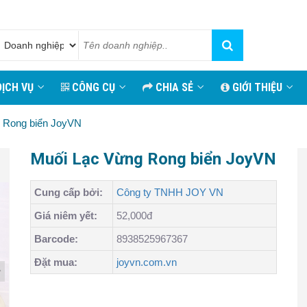
ỊCH VỤ
CÔNG CỤ
CHIA SẺ
GIỚI THIỆU
 Rong biển JoyVN
Muối Lạc Vừng Rong biển JoyVN
Cung cấp bởi:
Công ty TNHH JOY VN
Giá niêm yết:
52,000đ
Barcode:
8938525967367
Đặt mua:
joyvn.com.vn