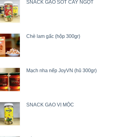
SNACK GẠO SỐT CAY NGỌT
Chè lam gấc (hộp 300gr)
Mạch nha nếp JoyVN (hũ 300gr)
SNACK GẠO VỊ MỘC