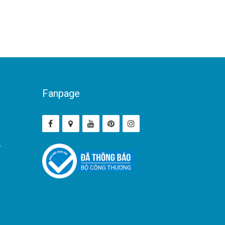
Fanpage
ả