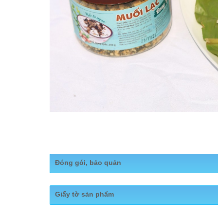
Đóng gói, bảo quản
Quy cách đóng gói: Hộp 240 gram
Giấy tờ sản phẩm