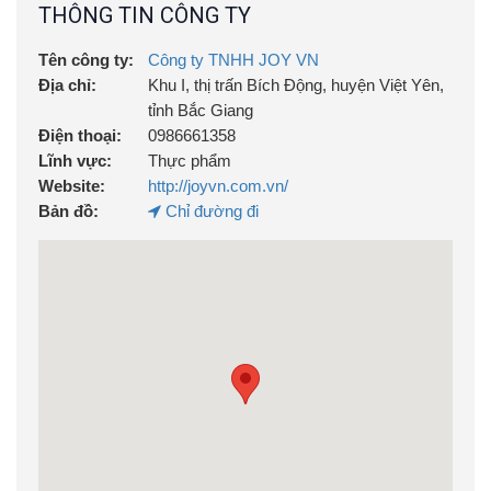
THÔNG TIN CÔNG TY
Tên công ty:
Công ty TNHH JOY VN
Địa chỉ:
Khu I, thị trấn Bích Động, huyện Việt Yên,
tỉnh Bắc Giang
Điện thoại:
0986661358
Lĩnh vực:
Thực phẩm
Website:
http://joyvn.com.vn/
Bản đồ:
Chỉ đường đi
Chứng nhận OCOP 3 sao do UBND tỉnh Bắc Giang cấp