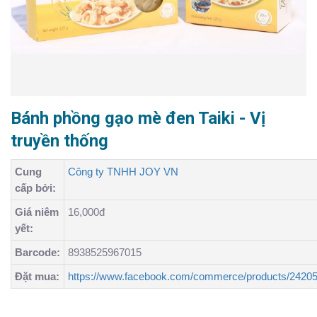
Bánh phồng gạo mè đen Taiki - Vị
truyền thống
Cung
Công ty TNHH JOY VN
cấp bởi:
Giá niêm
16,000đ
yết:
Barcode:
8938525967015
Đặt mua:
https://www.facebook.com/commerce/products/2420