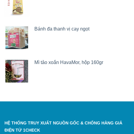
Bánh đa thanh vị cay ngọt
Chứng nhận cơ sở sản xuất đủ điều kiện VSATTP
Mì tảo xoắn HavaMor, hộp 160gr
HỆ THỐNG TRUY XUẤT NGUỒN GỐC & CHỐNG HÀNG GIẢ
ĐIỆN TỬ 1CHECK