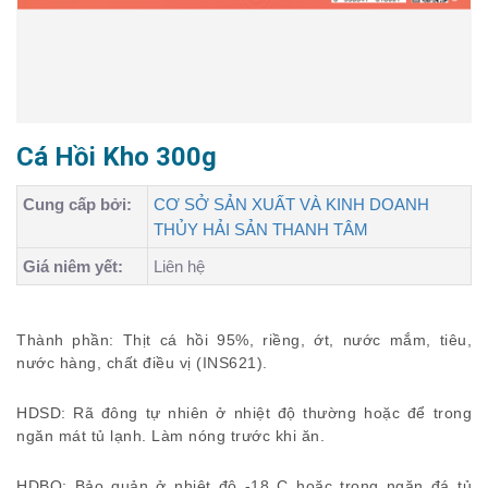
Cá Hồi Kho 300g
Cung cấp bởi:
CƠ SỞ SẢN XUẤT VÀ KINH DOANH
THỦY HẢI SẢN THANH TÂM
Giá niêm yết:
Liên hệ
Thành phần: Thịt cá hồi 95%, riềng, ớt, nước mắm, tiêu,
nước hàng, chất điều vị (INS621).
HDSD: Rã đông tự nhiên ở nhiệt độ thường hoặc để trong
ngăn mát tủ lạnh. Làm nóng trước khi ăn.
HDBQ: Bảo quản ở nhiệt độ -18 C hoặc trong ngăn đá tủ