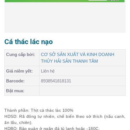
Cá thác lác nạo
Cung cấp bởi:
CƠ SỞ SẢN XUẤT VÀ KINH DOANH
THỦY HẢI SẢN THANH TÂM
Giá niêm yết:
Liên hệ
Barcode:
8938541818131
Đặt mua:
Thành phần: Thịt cá thác lác 100%
HDSD: Rã đông tự nhiên, chế biến theo sở thích (nấu canh,
ăn lẩu, chiên).
HDBQ: Bảo quản ở ngăn đá tủ lạnh hoặc -180C.