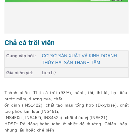
Chả cá trôi viên
Cung cấp bởi:
CƠ SỞ SẢN XUẤT VÀ KINH DOANH
THỦY HẢI SẢN THANH TÂM
Giá niêm yết:
Liên hệ
Thành phần: Thịt cá trôi (93%), hành, tỏi, thì là, hạt tiêu,
nước mắm, đường mía, chất
ổn định (INS1422), chất tạo màu tổng hợp (D-xylose), chất
tạo phức kim loại (INS451i,
INS450iii, INS452i, INS452ii), chất điều vị (INS621).
HDSD: Rã đông hoàn toàn ở nhiệt độ thường. Chiên, hấp,
nhúng lẩu hoặc chế biến