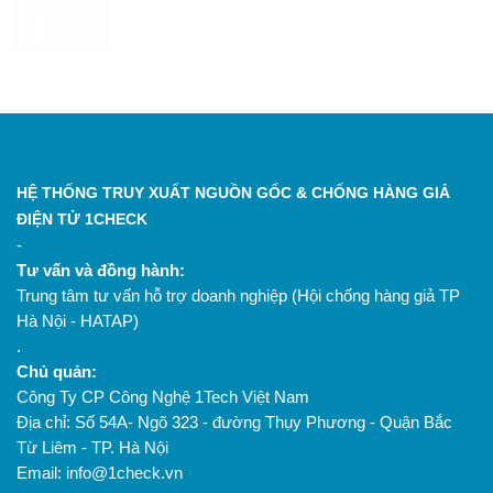
đặc trưng
chá
khé
Kiểm
soát bao
bì trước
và sau
Bao bì bảo
khi đóng
đảm ATTP
Làm
gói (đảm
theo
HỆ THỐNG TRUY XUẤT NGUỒN GỐC & CHỐNG HÀNG GIẢ
nguội/
bảo
QCVN/ quy
Kiểm
Cảm quan
ĐIỆN TỬ 1CHECK
Đóng
ATTP;
định ghi
tra xác
kiểm tra tr
gói/bảo
tem
nhãn; khối
suất
tiếp
-
quản
nhãn,
lượng
Tư vấn và đồng hành:
truy xuất
đúng công
Trung tâm tư vấn hỗ trợ doanh nghiệp (Hội chống hàng giả TP
nguồn
bố
Hà Nội - HATAP)
gốc theo
.
quy
Chủ quản:
định)
Công Ty CP Công Nghệ 1Tech Việt Nam
Địa chỉ: Số 54A- Ngõ 323 - đường Thụy Phương - Quận Bắc
Sản
Từ Liêm - TP. Hà Nội
phẩm
Email: info@1check.vn
được