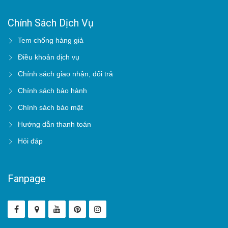
nhập
kho bảo
Chính Sách Dịch Vụ
quản ở
Điều kiện
nơi khô
bảo quản
Tem chống hàng giả
Giám
ráo,
và vận
Xuất
sát
Điều khoản dịch vụ
thoáng
chuyển
bán
thường
mát; kho
đáp ứng
xuyên
Chính sách giao nhận, đổi trả
bảo
yêu cầu vệ
quản
sinh ATTP
Chính sách bảo hành
đảm bảo
Chính sách bảo mật
đạt tiêu
chuẩn
Hướng dẫn thanh toán
vệ sinh
Hỏi đáp
ATTP
Fanpage