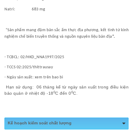
Natri: 683 mg
“
Sản phẩm mang đậm bản sắc ẩm thực địa phương, kết tinh từ kinh
nghiệm chế biến truyền thống và nguồn nguyên liệu bản địa
”.
- TCBCL:
02/HKD_NNA1997/2025
-
TCCS 02:2025/thittrausay
- Ngày sản xuất: xem trên bao bì
Hạn sử dụng: 06 tháng kể từ ngày sản xuất trong điều kiện
0
0
bảo quản ở nhiệt độ -18
C đến 0
C.
Kế hoạch kiểm soát chất lượng