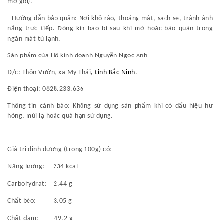
mở gói).
- Hướng dẫn bảo quản: Nơi khô ráo, thoáng mát, sạch sẽ, tránh ánh
nắng trực tiếp. Đóng kín bao bì sau khi mở hoặc bảo quản trong
ngăn mát tủ lạnh.
Sản phẩm của Hộ kinh doanh Nguyễn Ngọc Anh
Đ/c: Thôn Vườn
,
xã Mỹ Thái
,
tỉnh
Bắc
Ninh
.
Điện thoại:
0828.233.636
Thông tin cảnh báo: Không sử dụng sản phẩm khi có dấu hiệu hư
hỏng, mùi lạ hoặc quá hạn sử dụng.
Giá trị dinh dưỡng (trong 100g) có:
Năng lượng: 234 kcal
Carbohydrat: 2.44 g
Chất béo: 3.05 g
Chất đạm: 49.2 g