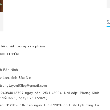
S
g bố chất lượng sản phẩm
UNG TUYẾN
nh
Bắc
Ninh
.
ự Lạn
,
tỉnh
Bắc
Ninh
.
trungtuyen83bg@gmail.com
024084012797
ngày cấp: 25/11/2024. Nơi cấp: Phòng Kinh
 đổi lần 1, ngày 07/11/2025).
 số:
01
/202
6
/
BN
cấp ngày
15
/
01
/202
6 do UBND phường Tự