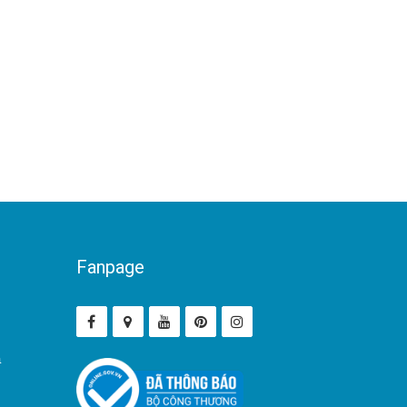
Fanpage
ả