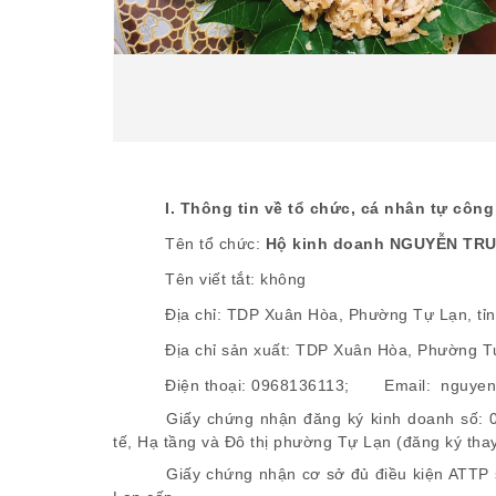
I. Thông tin về tổ chức, cá nhân tự côn
Tên tổ chức:
Hộ kinh doanh NGUYỄN TR
Tên viết tắt: không
Địa chỉ:
T
DP Xuân Hòa
,
Phường Tự Lạn
,
tỉ
Địa chỉ sản xuất:
T
DP Xuân Hòa
,
Phường T
Điện thoại:
0968136113;
Email:
nguyen
Giấy chứng nhận đăng ký kinh doanh số:
tế, Hạ tầng và Đô thị phường Tự Lạn (đăng ký thay
Giấy chứng nhận cơ sở đủ điều kiện ATTP