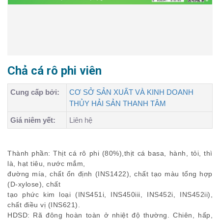
Chả cá rô phi viên
Cung cấp bởi:
CƠ SỞ SẢN XUẤT VÀ KINH DOANH
THỦY HẢI SẢN THANH TÂM
Giá niêm yết:
Liên hệ
Thành phần: Thịt cá rô phi (80%),thịt cá basa, hành, tỏi, thì
là, hạt tiêu, nước mắm,
đường mía, chất ổn định (INS1422), chất tạo màu tổng hợp
(D-xylose), chất
tạo phức kim loại (INS451i, INS450iii, INS452i, INS452ii),
chất điều vị (INS621).
HDSD: Rã đông hoàn toàn ở nhiệt độ thường. Chiên, hấp,