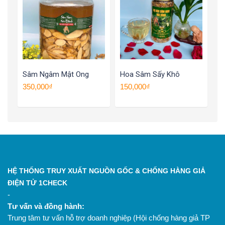
Sâm Ngâm Mật Ong
Hoa Sâm Sấy Khô
350,000₫
150,000₫
HỆ THỐNG TRUY XUẤT NGUỒN GỐC & CHỐNG HÀNG GIẢ
ĐIỆN TỬ 1CHECK
-
Tư vấn và đồng hành:
Trung tâm tư vấn hỗ trợ doanh nghiệp (Hội chống hàng giả TP