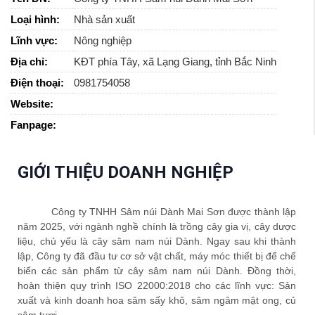
Loại hình:
Nhà sản xuất
Lĩnh vực:
Nông nghiệp
Địa chỉ:
KĐT phía Tây, xã Lạng Giang, tỉnh Bắc Ninh
Điện thoại:
0981754058
Website:
Fanpage:
GIỚI THIỆU DOANH NGHIỆP
Công ty TNHH
Sâm núi Dành Mai Sơn
được thành lập
năm 202
5
,
với ngành nghề chính là trồng cây gia vị, cây dược
liệu, chủ yếu là cây sâm nam núi Dành
.
Ngay sau khi thành
lập, Công ty đã đầu tư cơ sở vật chất, máy móc thiết bị để chế
biến các sản phẩm từ cây sâm nam núi Dành. Đồng thời,
hoàn thiện quy trình ISO 22000:2018 cho các lĩnh vực: Sản
xuất và kinh doanh hoa sâm sấy khô, sâm ngâm mật ong, củ