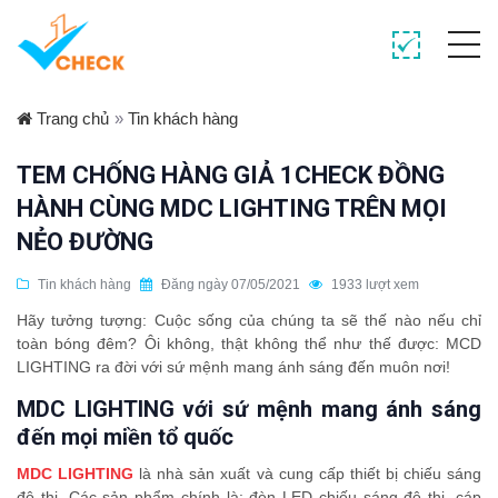
Trang chủ
»
Tin khách hàng
TEM CHỐNG HÀNG GIẢ 1CHECK ĐỒNG
HÀNH CÙNG MDC LIGHTING TRÊN MỌI
NẺO ĐƯỜNG
Tin khách hàng
Đăng ngày 07/05/2021
1933 lượt xem
Hãy tưởng tượng: Cuộc sống của chúng ta sẽ thế nào nếu chỉ
toàn bóng đêm? Ôi không, thật không thể như thế được: MCD
LIGHTING ra đời với sứ mệnh mang ánh sáng đến muôn nơi!
MDC LIGHTING
với sứ mệnh mang ánh sáng
đến mọi miền tổ quốc
MDC LIGHTING
là nhà sản xuất và cung cấp thiết bị chiếu sáng
đô thị. Các sản phẩm chính là: đèn LED chiếu sáng đô thị, cáp