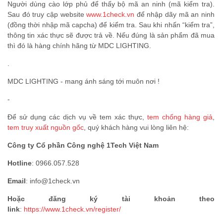
Người dùng cào lớp phủ để thấy bộ mã an ninh (mã kiểm tra).
Sau đó truy cập website
www.1check.vn
để nhập dãy mã an ninh
(đồng thời nhập mã capcha) để kiểm tra. Sau khi nhấn “kiểm tra”,
thông tin xác thực sẽ được trả về. Nếu đúng là sản phẩm đã mua
thì đó là hàng chính hãng từ MDC LIGHTING.
.
MDC LIGHTING - mang ánh sáng tới muôn nơi !
-
Để sử dụng các dịch vụ về tem xác thực,
tem chống hàng giả
,
tem truy xuất nguồn gốc
, quý khách hàng vui lòng liên hệ:
Công ty Cổ phần Công nghệ 1Tech Việt Nam
Hotline
: 0966.057.528
Email
: info@1check.vn
Hoặc đăng ký tài khoản theo
link
:
https://www.1check.vn/register/