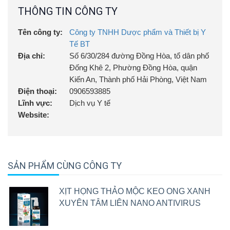
tầm tay trẻ em.
THÔNG TIN CÔNG TY
Tên công ty:
Công ty TNHH Dược phẩm và Thiết bị Y
Tế BT
Địa chỉ:
Số 6/30/284 đường Đồng Hòa, tổ dân phố
Đống Khê 2, Phường Đồng Hòa, quận
Kiến An, Thành phố Hải Phòng, Việt Nam
Điện thoại:
0906593885
Lĩnh vực:
Dịch vụ Y tế
Website:
SẢN PHẨM CÙNG CÔNG TY
XỊT HỌNG THẢO MỘC KEO ONG XANH
XUYÊN TÂM LIÊN NANO ANTIVIRUS
Kết quả kiểm nghiệm sản phẩm