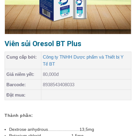
Viên sủi Oresol BT Plus
Cung cấp bởi:
Công ty TNHH Dược phẩm và Thiết bị Y
Tế BT
Giá niêm yết:
80,000đ
Barcode:
8938543408033
Đặt mua:
Thành phần:
Dextrose anhydrous..........................13,5mg
Potasium chlorid.........................1,5mg