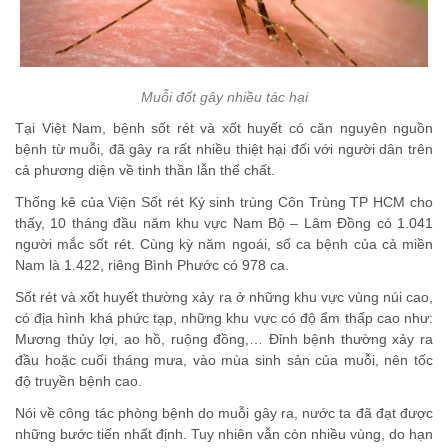
Muỗi đốt gây nhiều tác hại
Tại Việt Nam, bệnh sốt rét và xốt huyết có căn nguyên nguồn
bệnh từ muỗi, đã gây ra rất nhiều thiệt hại đối với người dân trên
cả phương diện về tinh thần lẫn thể chất.
Thống kê của Viện Sốt rét Ký sinh trùng Côn Trùng TP HCM cho
thấy, 10 tháng đầu năm khu vực Nam Bộ – Lâm Đồng có 1.041
người mắc sốt rét. Cùng kỳ năm ngoái, số ca bệnh của cả miền
Nam là 1.422, riêng Bình Phước có 978 ca.
Sốt rét và xốt huyết thường xảy ra ở những khu vực vùng núi cao,
có địa hình khá phức tạp, những khu vực có độ ẩm thấp cao như:
Mương thủy lợi, ao hồ, ruộng đồng,… Đỉnh bệnh thường xảy ra
đầu hoặc cuối tháng mưa, vào mùa sinh sản của muỗi, nên tốc
độ truyền bệnh cao.
Nói về công tác phòng bệnh do muỗi gây ra, nước ta đã đạt được
những bước tiến nhất định. Tuy nhiên vẫn còn nhiều vùng, do hạn