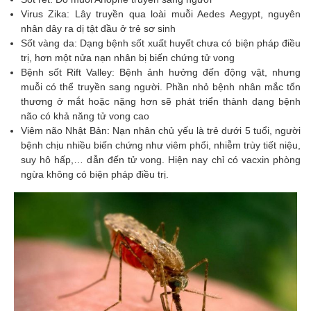
Virus Zika: Lây truyền qua loài muỗi Aedes Aegypt, nguyên
nhân dây ra dị tật đầu ở trẻ sơ sinh
Sốt vàng da: Dạng bệnh sốt xuất huyết chưa có biện pháp điều
trị, hơn một nửa nạn nhân bị biến chứng tử vong
Bệnh sốt Rift Valley: Bệnh ảnh hưởng đến động vật, nhưng
muỗi có thể truyền sang người. Phần nhỏ bệnh nhân mắc tổn
thương ở mắt hoặc nặng hơn sẽ phát triển thành dạng bệnh
não có khả năng tử vong cao
Viêm não Nhật Bản: Nạn nhân chủ yếu là trẻ dưới 5 tuổi, người
bệnh chịu nhiều biến chứng như viêm phổi, nhiễm trùy tiết niệu,
suy hô hấp,… dẫn đến tử vong. Hiện nay chỉ có vacxin phòng
ngừa không có biện pháp điều trị.