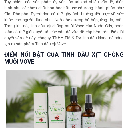
Tuy nhiên, các sản phẩm ấy vẫn tồn tại khá nhiều vấn đề, điển
hình như các hợp chất hóa học hữu cơ có trong thành phần như
Clo, Photpho, Pyrethrine có thể gây ảnh hưởng tiêu cực về sức
khỏe cho người dùng như: Ngộ độc đường hô hấp, ứng da, mắt.
Trong khi đó, tinh dầu xịt chống muỗi Vove của Nada Oils, hoàn
toàn có thể giải quyết tốt các vấn đề vừa đề cập bên trên. Để giải
quyết vấn đề này, công ty TNHH TM & DV tinh dầu Nada đã sáng
tạo ra sản phẩm Tinh dầu xịt Vove.
ĐIỂM NỔI BẬT CỦA TINH DẦU XỊT CHỐNG
MUỖI VOVE