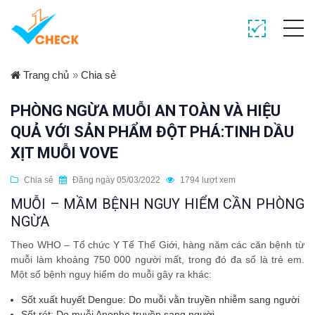
Trang chủ
»
Chia sẻ
PHÒNG NGỪA MUỖI AN TOÀN VÀ HIỆU
QUẢ VỚI SẢN PHẨM ĐỘT PHÁ:TINH DẦU
XỊT MUỖI VOVE
Chia sẻ
Đăng ngày 05/03/2022
1794 lượt xem
MUỖI – MẦM BỆNH NGUY HIỂM CẦN PHÒNG
NGỪA
Theo WHO – Tổ chức Y Tế Thế Giới, hàng năm các căn bệnh từ
muỗi làm khoảng 750 000 người mất, trong đó đa số là trẻ em.
Một số bệnh nguy hiểm do muỗi gây ra khác:
Sốt xuất huyết Dengue: Do muỗi vằn truyền nhiễm sang người
Sốt rét: Do muỗi Anophe truyền sang người