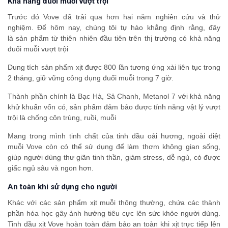
Khả năng đuổi muỗi vượt trội
Trước đó Vove đã trải qua hơn hai năm nghiên cứu và thử
nghiệm. Để hôm nay, chúng tôi tự hào khẳng định rằng, đây
là sản phẩm từ thiên nhiên đầu tiên trên thị trường có khả năng
đuổi muỗi vượt trội
Dung tích sản phẩm xịt được 800 lần tương ứng xài liên tục trong
2 tháng, giữ vững công dụng đuổi muỗi trong 7 giờ.
Thành phần chính là Bạc Hà, Sả Chanh, Metanol 7 với khả năng
khử khuẩn vốn có, sản phẩm đảm bảo được tính năng vật lý vượt
trội là chống côn trùng, ruồi, muỗi
Mang trong mình tinh chất của tinh dầu oải hương, ngoài diệt
muỗi Vove còn có thể sử dụng để làm thơm không gian sống,
giúp người dùng thư giãn tinh thần, giảm stress, dễ ngủ, có được
giấc ngủ sâu và ngon hơn.
An toàn khi sử dụng cho người
Khác với các sản phẩm xịt muỗi thông thường, chứa các thành
phần hóa học gây ảnh hưởng tiêu cực lên sức khỏe người dùng.
Tinh dầu xịt Vove hoàn toàn đảm bảo an toàn khi xịt trực tiếp lên