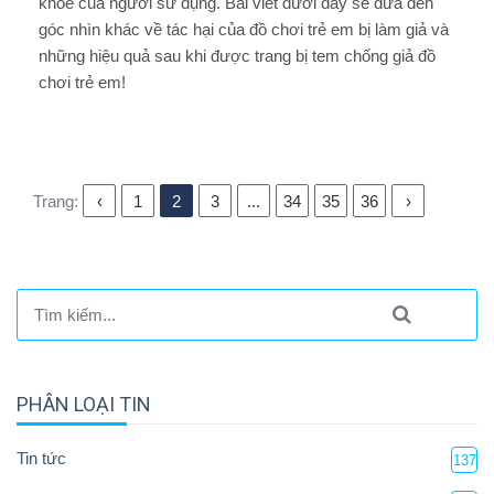
khỏe của người sử dụng. Bài viết dưới đây sẽ đưa đến
góc nhìn khác về tác hại của đồ chơi trẻ em bị làm giả và
những hiệu quả sau khi được trang bị tem chống giả đồ
chơi trẻ em!
Trang:
‹
1
2
3
...
34
35
36
›
PHÂN LOẠI TIN
Tin tức
137