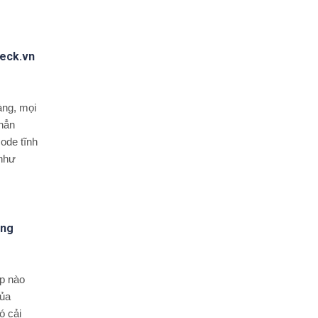
heck.vn
àng, mọi
 hẳn
ode tĩnh
 như
óng
p nào
của
ó cải