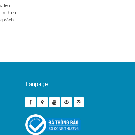
n. Tem
tìm hiểu
ng cách
Fanpage
ả