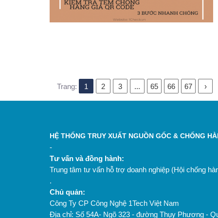
Trang:
1
2
3
...
65
66
67
›
HỆ THỐNG TRUY XUẤT NGUỒN GỐC & CHỐNG HÀN
-
Tư vấn và đồng hành:
Trung tâm tư vấn hỗ trợ doanh nghiệp (Hội chống h
.
Chủ quản:
Công Ty CP Công Nghệ 1Tech Việt Nam
Địa chỉ: Số 54A- Ngõ 323 - đường Thụy Phương - Q