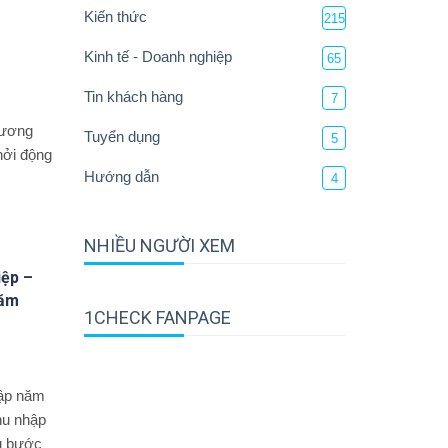
Kiến thức
215
Kinh tế - Doanh nghiệp
65
Tin khách hàng
7
hương
Tuyển dụng
5
hởi động
Hướng dẫn
4
NHIỀU NGƯỜI XEM
iệp –
năm
1CHECK FANPAGE
lập năm
hu nhập
g bước