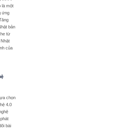
 là một
g ứng
 Tăng
 Nhật bản
he từ
 Nhật
nh của
hệ
lựa chọn
hệ 4.0
 nghệ
 phát
õi bài