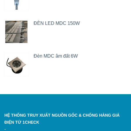
ĐÈN LED MDC 150W
Đèn MDC âm đất 6W
HỆ THỐNG TRUY XUẤT NGUỒN GỐC & CHỐNG HÀNG GIẢ
ĐIỆN TỬ 1CHECK
-