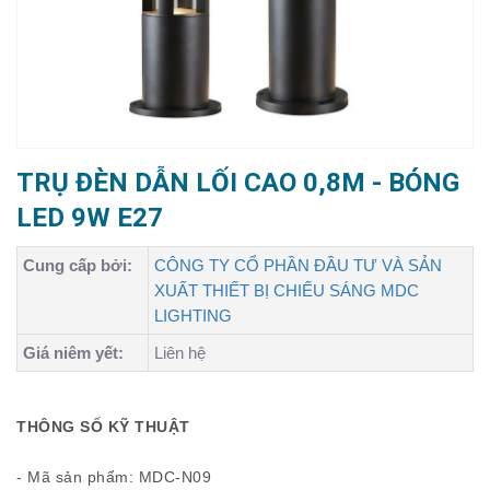
TRỤ ĐÈN DẪN LỐI CAO 0,8M - BÓNG
LED 9W E27
Cung cấp bởi:
CÔNG TY CỔ PHẦN ĐẦU TƯ VÀ SẢN
XUẤT THIẾT BỊ CHIẾU SÁNG MDC
LIGHTING
Giá niêm yết:
Liên hệ
THÔNG SỐ KỸ THUẬT
- Mã sản phẩm: MDC-N09