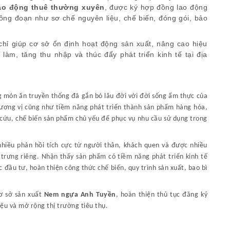
 lao động thuê thường xuyên
, được ký hợp đồng lao động
ông đoạn như sơ chế nguyên liệu, chế biến, đóng gói, bảo
hỉ giúp cơ sở ổn định hoạt động sản xuất, nâng cao hiệu
làm, tăng thu nhập và thúc đẩy phát triển kinh tế tại địa
 món ăn truyền thống đã gắn bó lâu đời với đời sống ẩm thực của
hương vị cũng như tiềm năng phát triển thành sản phẩm hàng hóa,
 cứu, chế biến sản phẩm chủ yếu để phục vụ nhu cầu sử dụng trong
hiều phản hồi tích cực từ người thân, khách quen và được nhiều
rưng riêng. Nhận thấy sản phẩm có tiềm năng phát triển kinh tế
 đầu tư, hoàn thiện công thức chế biến, quy trình sản xuất, bao bì
ơ sở sản xuất
Nem ngựa Anh Tuyền
, hoàn thiện thủ tục đăng ký
ệu và mở rộng thị trường tiêu thụ.