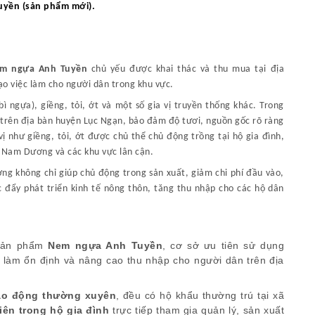
yền (sản phẩm mới).
m ngựa Anh Tuyền
chủ yếu được khai thác và thu mua tại địa
ạo việc làm cho người dân trong khu vực.
bì ngựa), giềng, tỏi, ớt và một số gia vị truyền thống khác. Trong
c trên địa bàn huyện Lục Ngạn, bảo đảm độ tươi, nguồn gốc rõ ràng
ị như giềng, tỏi, ớt được chủ thể chủ động trồng tại hộ gia đình,
ã Nam Dương và các khu vực lân cận.
ng không chỉ giúp chủ động trong sản xuất, giảm chi phí đầu vào,
đẩy phát triển kinh tế nông thôn, tăng thu nhập cho các hộ dân
 sản phẩm
Nem ngựa Anh Tuyền
, cơ sở ưu tiên sử dụng
c làm ổn định và nâng cao thu nhập cho người dân trên địa
ao động thường xuyên
, đều có hộ khẩu thường trú tại xã
iên trong hộ gia đình
trực tiếp tham gia quản lý, sản xuất