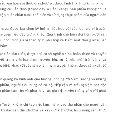
ắc văn hóa ẩm thực địa phương, được hình thành từ kinh nghiệm
ung du Bắc Ninh (trước đây là Bắc Giang). Sản phẩm không chỉ là
tập quán chăn nuôi, chế biến và sử dụng thực phẩm của người dân
 ngựa được lựa chọn kỹ lưỡng, kết hợp với các loại gia vị truyền
 nguyên liệu đặc trưng khác. Quá trình chế biến đòi hỏi người sản
, phối trộn gia vị theo tỷ lệ phù hợp và kiểm soát thời gian ủ, lên
phẩm.
ực tiễn sản xuất, được chủ cơ sở nghiên cứu, hoàn thiện và truyền
t trong việc lựa chọn nguyên liệu, xử lý thịt, phối trộn gia vị và
ng biệt, khác với các sản phẩm nem truyền thống được sản xuất từ
hần quảng bá hình ảnh quê hương, con người Nam Dương và những
 phẩm, người tiêu dùng có cơ hội tiếp cận và trải nghiệm nét độc
phần bảo tồn và phát huy các giá trị truyền thống gắn với phát
h Tuyền không chỉ tạo việc làm, nâng cao thu nhập cho người dân
á trị đặc sản địa phương và xây dựng thương hiệu nông sản, thực