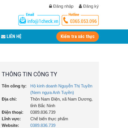
Đăng nhập
Đăng ký
LIÊN HỆ
Kiểm tra xác thực
THÔNG TIN CÔNG TY
Tên công ty:
Hộ kinh doanh Nguyễn Thị Tuyền
(Nem ngựa Anh Tuyền)
Địa chỉ:
Thôn Nam Điện, xã Nam Dương,
tỉnh Bắc Ninh
Điện thoại:
0389.836.739
Lĩnh vực:
Chế biến thực phẩm
Website:
0389.836.739