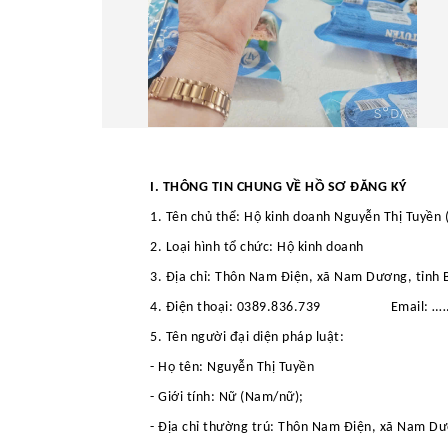
I. THÔNG TIN CHUNG VỀ HỒ SƠ ĐĂNG KÝ
1. Tên
chủ
thể:
Hộ kinh doanh Nguyễn Thị Tuyền
2. Loại hình tổ chức:
Hộ kinh doanh
3. Địa chỉ:
Thôn Nam Điện, xã Nam Dương, tỉnh 
4.
Điện thoại:
0389.836.739
Email:
…
5. Tên người đại diện pháp luật:
- Họ tên:
Nguyễn Thị Tuyền
- Giới tính:
Nữ
(Nam/nữ);
- Địa
chỉ
thường trú:
Thôn Nam Điện, xã Nam Dươ