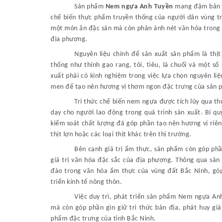
Sản phẩm
Nem ngựa Anh Tuyền
mang đậm bản s
chế biến thực phẩm truyền thống của người dân vùng tr
một món ăn đặc sản mà còn phản ánh nét văn hóa trong 
địa phương.
Nguyên liệu chính để sản xuất sản phẩm là thịt
thống như thính gạo rang, tỏi, tiêu, lá chuối và một số
xuất phải có kinh nghiệm trong việc lựa chọn nguyên liệu
men để tạo nên hương vị thơm ngon đặc trưng của sản 
Tri thức chế biến nem ngựa được tích lũy qua th
dạy cho người lao động trong quá trình sản xuất. Bí quyế
kiểm soát chất lượng đã góp phần tạo nên hương vị riê
thịt lợn hoặc các loại thịt khác trên thị trường.
Bên cạnh giá trị ẩm thực, sản phẩm còn góp p
giá trị văn hóa đặc sắc của địa phương. Thông qua sản
đáo trong văn hóa ẩm thực của vùng đất Bắc Ninh, góp 
triển kinh tế nông thôn.
Việc duy trì, phát triển sản phẩm Nem ngựa An
mà còn góp phần gìn giữ tri thức bản địa, phát huy gi
phẩm đặc trưng của tỉnh Bắc Ninh.