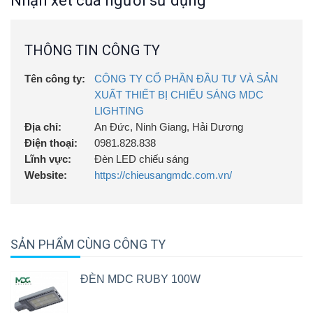
Nhận xét của người sử dụng
THÔNG TIN CÔNG TY
Tên công ty:
CÔNG TY CỔ PHẦN ĐẦU TƯ VÀ SẢN
XUẤT THIẾT BỊ CHIẾU SÁNG MDC
LIGHTING
Địa chỉ:
An Đức, Ninh Giang, Hải Dương
Điện thoại:
0981.828.838
Lĩnh vực:
Đèn LED chiếu sáng
Website:
https://chieusangmdc.com.vn/
SẢN PHẨM CÙNG CÔNG TY
ĐÈN MDC RUBY 100W