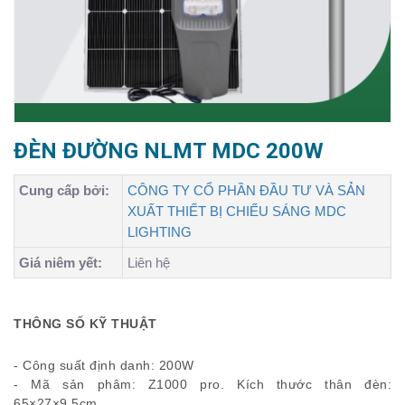
ĐÈN ĐƯỜNG NLMT MDC 200W
Cung cấp bởi:
CÔNG TY CỔ PHẦN ĐẦU TƯ VÀ SẢN
XUẤT THIẾT BỊ CHIẾU SÁNG MDC
LIGHTING
Giá niêm yết:
Liên hệ
THÔNG SỐ KỸ THUẬT
- Công suất định danh: 200W
- Mã sản phâm: Z1000 pro. Kích thước thân đèn:
65×27×9.5cm