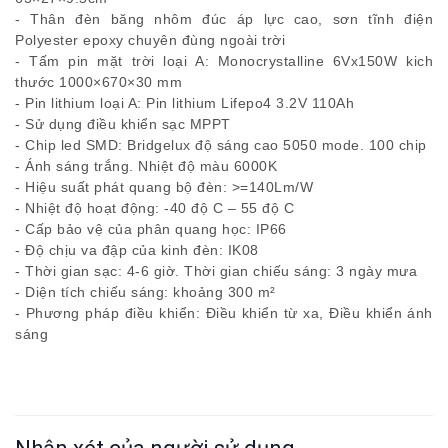
- Thân đèn băng nhôm đúc áp lực cao, sơn tĩnh điện
Polyester epoxy chuyên đùng ngoài trời
- Tấm pin mặt trời loại A: Monocrystalline 6Vx150W kich
thước 1000×670×30 mm
- Pin lithium loại A: Pin lithium Lifepo4 3.2V 110Ah
- Sử dụng điều khiển sạc MPPT
- Chip led SMD: Bridgelux độ sáng cao 5050 mode. 100 chip
- Ánh sáng trắng. Nhiệt độ màu 6000K
- Hiệu suất phát quang bộ đèn: >=140Lm/W
- Nhiệt độ hoạt động: -40 độ C – 55 độ C
- Cấp bảo vệ của phân quang học: IP66
- Độ chịu va đập của kinh đèn: IK08
- Thời gian sạc: 4-6 giờ. Thời gian chiếu sáng: 3 ngày mưa
- Diện tích chiếu sáng: khoảng 300 m²
- Phương pháp điều khiển: Điều khiển từ xa, Điều khiển ánh
sáng